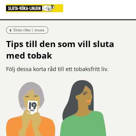
Föregående sida:
Sluta röka | snusa
Tips till den som vill sluta
med tobak
Följ dessa korta råd till ett tobaksfritt liv.