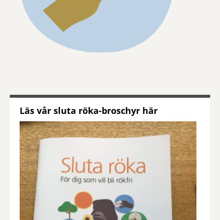
Läs vår sluta röka-broschyr här