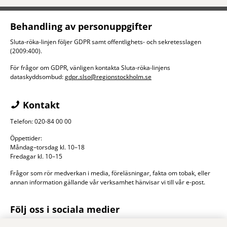
Behandling av personuppgifter
Sluta-röka-linjen följer GDPR samt offentlighets- och sekretesslagen
(2009:400).
För frågor om GDPR, vänligen kontakta Sluta-röka-linjens
dataskyddsombud:
gdpr.slso@regionstockholm.se
Kontakt
Telefon: 020-84 00 00
Öppettider:
Måndag–torsdag kl. 10–18
Fredagar kl. 10–15
Frågor som rör medverkan i media, föreläsningar, fakta om tobak, eller
annan information gällande vår verksamhet hänvisar vi till vår e-post.
Följ oss i sociala medier
Sluta-röka-linjen finns också på
Facebook
och
Instagram