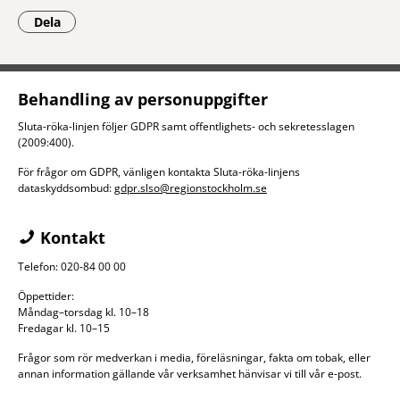
Dela
- Klicka för att öppna delningsalternativ.
Behandling av personuppgifter
Sluta-röka-linjen följer GDPR samt offentlighets- och sekretesslagen
(2009:400).
För frågor om GDPR, vänligen kontakta Sluta-röka-linjens
dataskyddsombud:
gdpr.slso@regionstockholm.se
Kontakt
Telefon: 020-84 00 00
Öppettider:
Måndag–torsdag kl. 10–18
Fredagar kl. 10–15
Frågor som rör medverkan i media, föreläsningar, fakta om tobak, eller
annan information gällande vår verksamhet hänvisar vi till vår e-post.