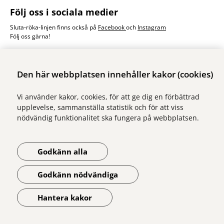
Följ oss i sociala medier
Sluta-röka-linjen finns också på
Facebook
och
Instagram
Följ oss gärna!
Illustrationer
Den här webbplatsen innehåller kakor (cookies)
Samtliga illustrationer på webbplatsen: Kari Modén/Form Nation
Vi använder kakor, cookies, för att ge dig en förbättrad
upplevelse, sammanställa statistik och för att viss
nödvändig funktionalitet ska fungera på webbplatsen.
Godkänn alla
Vi ingår i Stockholms läns sjukvårdsområde som erbjuder hälso- och
sjukvård i Region Stockholms regi.
Godkänn nödvändiga
Om webbplatsen
Tillgänglighetsredogörelse
Hantera kakor
Öppna meny