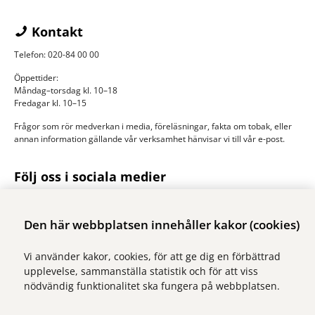
Kontakt
Telefon: 020-84 00 00
Öppettider:
Måndag–torsdag kl. 10–18
Fredagar kl. 10–15
Frågor som rör medverkan i media, föreläsningar, fakta om tobak, eller
annan information gällande vår verksamhet hänvisar vi till vår e-post.
Följ oss i sociala medier
Sluta-röka-linjen finns också på
Facebook
och
Instagram
Följ oss gärna!
Den här webbplatsen innehåller kakor (cookies)
Vi använder kakor, cookies, för att ge dig en förbättrad
Illustrationer
upplevelse, sammanställa statistik och för att viss
Samtliga illustrationer på webbplatsen: Kari Modén/Form Nation
nödvändig funktionalitet ska fungera på webbplatsen.